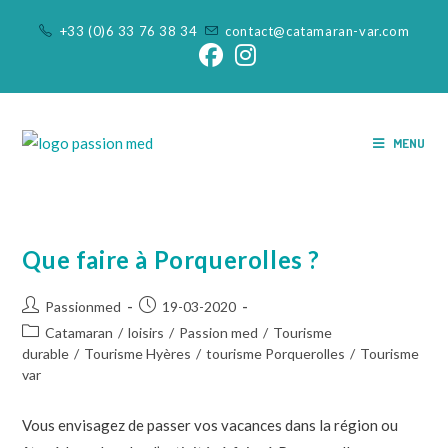
+33 (0)6 33 76 38 34
contact@catamaran-var.com
MENU
Que faire à Porquerolles ?
Passionmed
19-03-2020
Catamaran
/
loisirs
/
Passion med
/
Tourisme
durable
/
Tourisme Hyères
/
tourisme Porquerolles
/
Tourisme
var
Vous envisagez de passer vos vacances dans la région ou