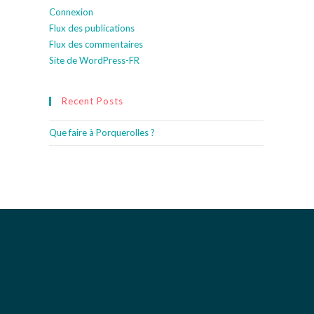
Connexion
Flux des publications
Flux des commentaires
Site de WordPress-FR
Recent Posts
Que faire à Porquerolles ?