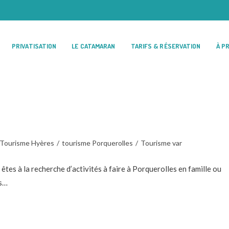
PRIVATISATION
LE CATAMARAN
TARIFS & RÉSERVATION
À P
Tourisme Hyères
/
tourisme Porquerolles
/
Tourisme var
tes à la recherche d’activités à faire à Porquerolles en famille ou
es…