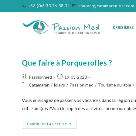
+33 (0)6 33 76 38 34
contact@catamaran-var.com
CROISIÈRES
Que faire à Porquerolles ?
Passionmed
19-03-2020
Catamaran
/
loisirs
/
Passion med
/
Tourisme durable
/
Vous envisagez de passer vos vacances dans la région ou ê
entre ami(e)s ?Voici le top 5 des activités incontournabl
Continuer La Lecture