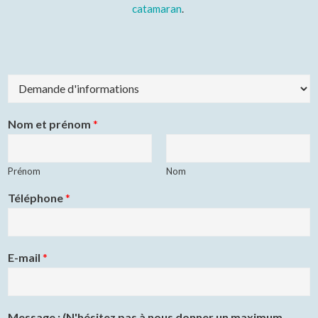
catamaran
.
T
y
p
e
Nom et prénom
*
d
e
d
Prénom
Nom
e
m
Téléphone
*
a
n
d
e
E-mail
*
*
Message : (N'hésitez pas à nous donner un maximum