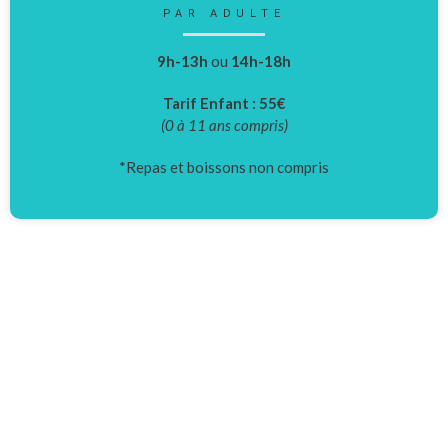
PAR ADULTE
9h-13h
ou
14h-18h
Tarif Enfant : 55€
(0 à 11 ans compris)
*Repas et boissons non compris