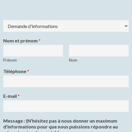
T
y
p
e
Nom et prénom
*
d
e
d
Prénom
Nom
e
m
Téléphone
*
a
n
d
e
E-mail
*
*
Message : (N'hésitez pas à nous donner un maximum
d'informations pour que nous puissions répondre au