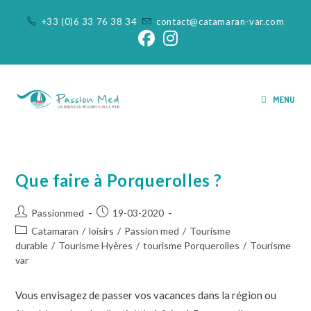
+33 (0)6 33 76 38 34
contact@catamaran-var.com
MENU
Que faire à Porquerolles ?
Passionmed
19-03-2020
Catamaran
/
loisirs
/
Passion med
/
Tourisme
durable
/
Tourisme Hyères
/
tourisme Porquerolles
/
Tourisme
var
Vous envisagez de passer vos vacances dans la région ou